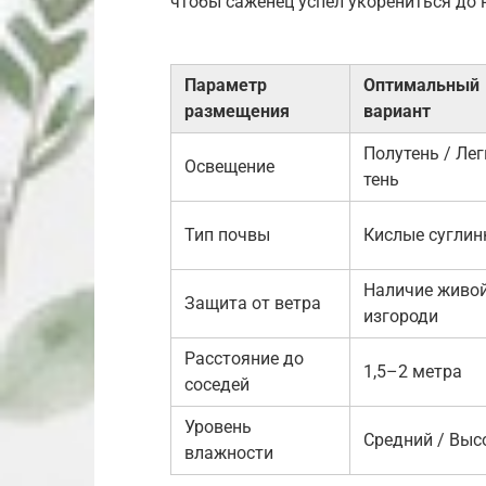
чтобы саженец успел укорениться до 
Параметр
Оптимальный
размещения
вариант
Полутень / Ле
Освещение
тень
Тип почвы
Кислые суглин
Наличие живо
Защита от ветра
изгороди
Расстояние до
1,5–2 метра
соседей
Уровень
Средний / Выс
влажности