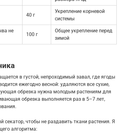
Укрепление корневой
40 г
системы
чва не
Общее укрепление перед
100 г
зимой
ника
щается в густой, непроходимый завал, где ягоды
одится ежегодно весной: удаляются все сухие,
рующая обрезка нужна молодым растениям для
ивающая обрезка выполняется раз в 5–7 лет,
ования.
й секатор, чтобы не раздавить ткани растения. Я
его алгоритма: