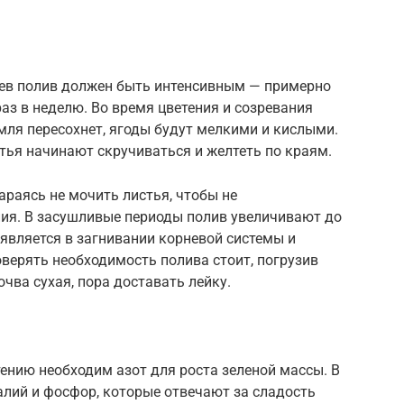
ев полив должен быть интенсивным — примерно
аз в неделю. Во время цветения и созревания
емля пересохнет, ягоды будут мелкими и кислыми.
стья начинают скручиваться и желтеть по краям.
араясь не мочить листья, чтобы не
ия. В засушливые периоды полив увеличивают до
оявляется в загнивании корневой системы и
оверять необходимость полива стоит, погрузив
очва сухая, пора доставать лейку.
стению необходим азот для роста зеленой массы. В
алий и фосфор, которые отвечают за сладость