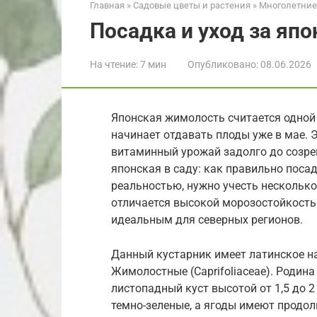
Главная
»
Садовые цветы и растения
»
Многолетние
Посадка и уход за яп
На чтение:
7 мин
Опубликовано:
08.06.2026
Японская жимолость считается одной 
начинает отдавать плоды уже в мае. 
витаминный урожай задолго до созре
японская в саду: как правильно поса
реальностью, нужно учесть несколько
отличается высокой морозостойкостью
идеальным для северных регионов.
Данный кустарник имеет латинское наз
Жимолостные (Caprifoliaceae). Родина
листопадный куст высотой от 1,5 до 2
темно-зеленые, а ягоды имеют продо