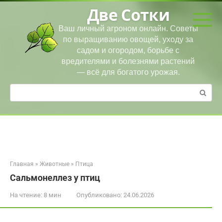
Перейти
Две Сотки
к
контенту
Ваш личный агроном онлайн. Советы
по выращиванию овощей, уходу за
садом и огородом, борьбе с
вредителями и болезнями растений
— всё для богатого урожая.
Поиск:
Главная
»
Животные
»
Птица
Сальмонеллез у птиц
На чтение:
8 мин
Опубликовано:
24.06.2026