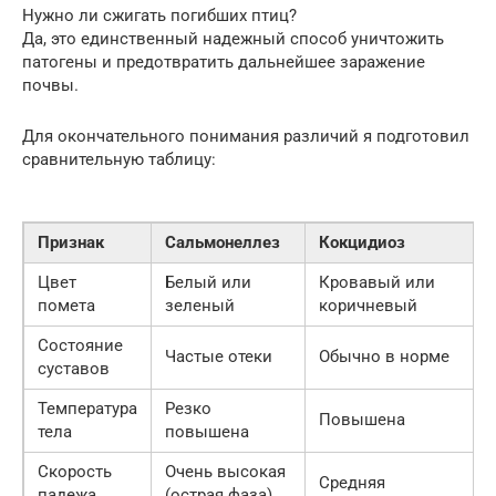
Нужно ли сжигать погибших птиц?
Да, это единственный надежный способ уничтожить
патогены и предотвратить дальнейшее заражение
почвы.
Для окончательного понимания различий я подготовил
сравнительную таблицу:
Признак
Сальмонеллез
Кокцидиоз
Цвет
Белый или
Кровавый или
помета
зеленый
коричневый
Состояние
Частые отеки
Обычно в норме
суставов
Температура
Резко
Повышена
тела
повышена
Скорость
Очень высокая
Средняя
падежа
(острая фаза)