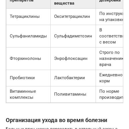
вещества
По инструкци
Тетрациклины
Окситетрациклин
на упаковке
В
Сульфаниламиды
Сульфадиметозин
соответствии
с весом
Строго по
Фторхинолоны
Энрофлоксацин
назначению
врача
Ежедневно в
Пробиотики
Лактобактерии
корм
Витаминные
По норме
Поливитамины
комплексы
производител
Организация ухода во время болезни
Больных птиц нужно пересадить в отдельный загон с