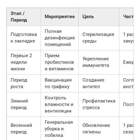
Этап /
Мероприятие
Цель
Частот
Период
Полная
Подготовка
Стерилизация
1 раз п
дезинфекция
к закладке
среды
закупо
помещений
Первые 2
Прием
Укрепление
недели
пробиотиков
Ежедне
иммунитета
жизни
и витаминов
Период
Вакцинация
Создание
Соглас
роста
по графику
антител
инстру
Контроль
Зимний
Профилактика
влажности и
Постоя
период
стресса
вентиляции
Генеральная
Весенний
Обновление
1 раз в
уборка и
период
гигиены
сезон
побелка