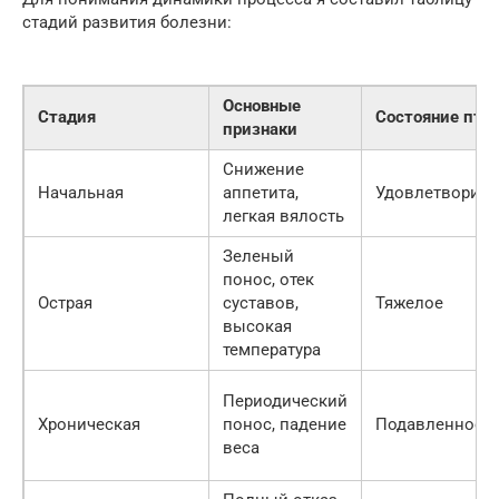
стадий развития болезни:
Основные
Стадия
Состояние пти
признаки
Снижение
Начальная
аппетита,
Удовлетворите
легкая вялость
Зеленый
понос, отек
Острая
суставов,
Тяжелое
высокая
температура
Периодический
Хроническая
понос, падение
Подавленное
веса