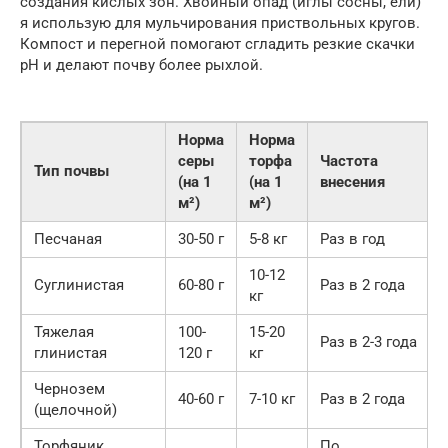
создания кислых зон. Хвойный опад (иглы сосны, ели)
я использую для мульчирования приствольных кругов.
Компост и перегной помогают сгладить резкие скачки
pH и делают почву более рыхлой.
Норма
Норма
серы
торфа
Частота
Тип почвы
(на 1
(на 1
внесения
м²)
м²)
Песчаная
30-50 г
5-8 кг
Раз в год
10-12
Суглинистая
60-80 г
Раз в 2 года
кг
Тяжелая
100-
15-20
Раз в 2-3 года
глинистая
120 г
кг
Чернозем
40-60 г
7-10 кг
Раз в 2 года
(щелочной)
Торфяник
По