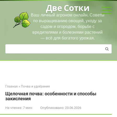
Перейти
Две Сотки
к
контенту
Ваш личный агроном онлайн. Советы
по выращиванию овощей, уходу за
садом и огородом, борьбе с
вредителями и болезнями растений
— всё для богатого урожая.
Поиск:
Главная
»
Почва и удобрения
Щелочная почва: особенности и способы
закисления
На чтение:
7 мин
Опубликовано:
23.06.2026