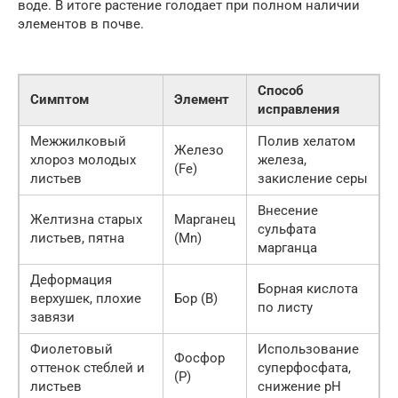
воде. В итоге растение голодает при полном наличии
элементов в почве.
Способ
Симптом
Элемент
исправления
Межжилковый
Полив хелатом
Железо
хлороз молодых
железа,
(Fe)
листьев
закисление серы
Внесение
Желтизна старых
Марганец
сульфата
листьев, пятна
(Mn)
марганца
Деформация
Борная кислота
верхушек, плохие
Бор (B)
по листу
завязи
Фиолетовый
Использование
Фосфор
оттенок стеблей и
суперфосфата,
(P)
листьев
снижение pH