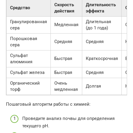
Скорость
Длительность
Средство
Сто
действия
эффекта
Гранулированная
Длительная
Медленная
Сре
сера
(до 1 года)
Порошковая
Средняя
Средняя
Низ
сера
Сульфат
Быстрая
Краткосрочная
Вы
алюминия
Сульфат железа
Быстрая
Средняя
Сре
Органический
Очень
Долгая
Низ
торф
медленная
Пошаговый алгоритм работы с химией:
Проведите анализ почвы для определения
текущего pH.