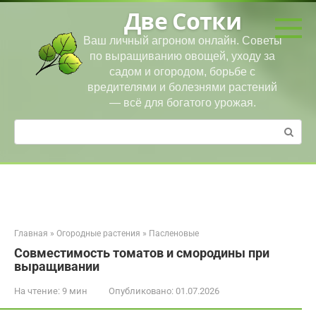
Перейти
Две Сотки
к
контенту
Ваш личный агроном онлайн. Советы
по выращиванию овощей, уходу за
садом и огородом, борьбе с
вредителями и болезнями растений
— всё для богатого урожая.
Поиск:
Главная
»
Огородные растения
»
Пасленовые
Совместимость томатов и смородины при
выращивании
На чтение:
9 мин
Опубликовано:
01.07.2026