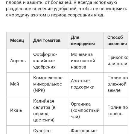
плодов и защиты от болезней. Я всегда использую
раздельное внесение удобрений, чтобы не перекормить
смородину азотом в период созревания ягод.
Для
Способ
Месяц
Для томатов
смородины
внесения
Фосфорно-
Мочевина
Прикопкой
Апрель
калийные
или настой
или поливо
удобрения
навоза
Комплексное
Полив по
Азотные
Май
минеральное
влажной
подкормки
(NPK)
земле
Калийная
Органика
селитра (в
Полив под
Июнь
(компостный
период
корень
чай)
цветения)
Сульфат
Фосфорные