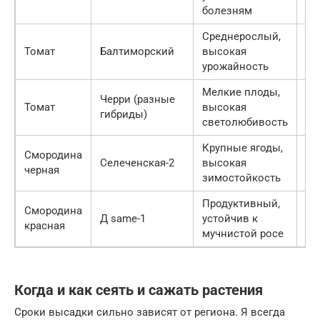
дн
болезням
Среднерослый,
10
Томат
Балтиморский
высокая
дн
урожайность
Мелкие плоды,
Черри (разные
95
Томат
высокая
гибриды)
дн
светолюбивость
Крупные ягоды,
Смородина
Ию
Селеченская-2
высокая
черная
Ию
зимостойкость
Продуктивный,
Смородина
Д same-1
устойчив к
Ию
красная
мучнистой росе
Когда и как сеять и сажать растения
Сроки высадки сильно зависят от региона. Я всегда