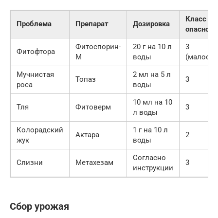
Класс
Проблема
Препарат
Дозировка
опасност
Фитоспорин-
20 г на 10 л
3
Фитофтора
М
воды
(малоопа
Мучнистая
2 мл на 5 л
Топаз
3
роса
воды
10 мл на 10
Тля
Фитоверм
3
л воды
Колорадский
1 г на 10 л
Актара
2
жук
воды
Согласно
Слизни
Метахезам
3
инструкции
Сбор урожая