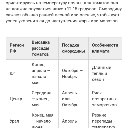
ориентируюсь на температуру почвы: для томатов она
не должна опускаться ниже +12-15 градусов. Смородину
сажают обычно ранней весной или осенью, чтобы куст
успел укорениться до наступления жары или морозов.
Высадка
Регион
Посадка
Особенности
рассады
РФ
смородины
климата
томатов
Конец
Длинный
апреля —
Октябрь —
Юг
теплый
начало
Ноябрь
сезон
мая
Середина
Апрель
Риск
Центр
— конец
или
возвратных
мая
Октябрь
заморозков
Конец мая
Резкие
Урал
— начало
Апрель
перепады
июня
температур