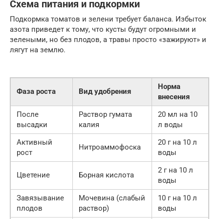
Схема питания и подкормки
Подкормка томатов и зелени требует баланса. Избыток
азота приведет к тому, что кусты будут огромными и
зелеными, но без плодов, а травы просто «зажируют» и
лягут на землю.
Норма
Фаза роста
Вид удобрения
внесения
После
Раствор гумата
20 мл на 10
высадки
калия
л воды
Активный
20 г на 10 л
Нитроаммофоска
рост
воды
2 г на 10 л
Цветение
Борная кислота
воды
Завязывание
Мочевина (слабый
10 г на 10 л
плодов
раствор)
воды