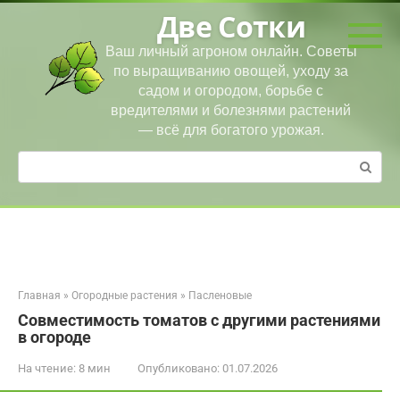
Перейти
Две Сотки
к
контенту
Ваш личный агроном онлайн. Советы
по выращиванию овощей, уходу за
садом и огородом, борьбе с
вредителями и болезнями растений
— всё для богатого урожая.
Поиск:
Главная
»
Огородные растения
»
Пасленовые
Совместимость томатов с другими растениями
в огороде
На чтение:
8 мин
Опубликовано:
01.07.2026