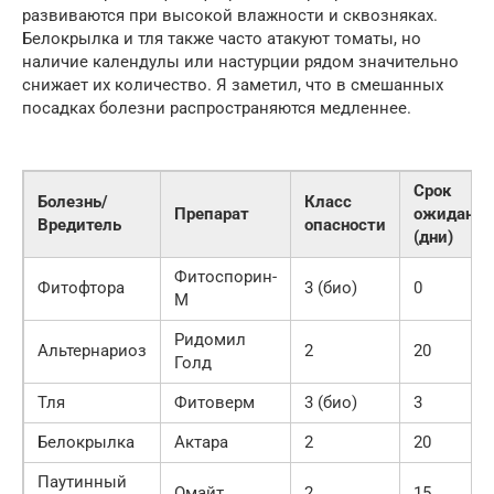
развиваются при высокой влажности и сквозняках.
Белокрылка и тля также часто атакуют томаты, но
наличие календулы или настурции рядом значительно
снижает их количество. Я заметил, что в смешанных
посадках болезни распространяются медленнее.
Срок
Болезнь/
Класс
Препарат
ожидания
Вредитель
опасности
(дни)
Фитоспорин-
Фитофтора
3 (био)
0
М
Ридомил
Альтернариоз
2
20
Голд
Тля
Фитоверм
3 (био)
3
Белокрылка
Актара
2
20
Паутинный
Омайт
2
15