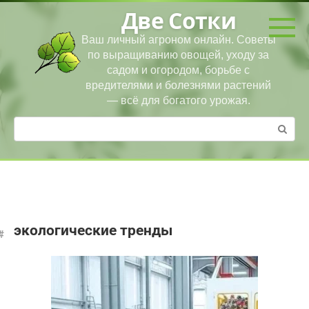
Перейти
Две Сотки
к
контенту
Ваш личный агроном онлайн. Советы
по выращиванию овощей, уходу за
садом и огородом, борьбе с
вредителями и болезнями растений
— всё для богатого урожая.
Поиск:
экологические тренды