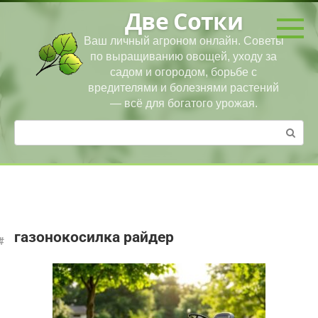
Перейти
Две Сотки
к
контенту
Ваш личный агроном онлайн. Советы
по выращиванию овощей, уходу за
садом и огородом, борьбе с
вредителями и болезнями растений
— всё для богатого урожая.
Поиск:
газонокосилка райдер