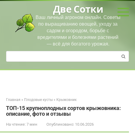
Перейти
Две Сотки
к
контенту
Ваш личный агроном онлайн. Советы
по выращиванию овощей, уходу за
садом и огородом, борьбе с
вредителями и болезнями растений
— всё для богатого урожая.
Поиск:
Главная
»
Плодовые кусты
»
Крыжовник
ТОП-15 крупноплодных сортов крыжовника:
описание, фото и отзывы
На чтение:
7 мин
Опубликовано:
10.06.2026