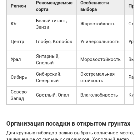
Рекомендуемые
Особенности
Регион
Прио
сорта
выбора
Белый гигант,
Юг
Жаростойкость
Слад
Зензи
Центр
Глобус, Колобок
Универсальность
Урож
Янтарный,
Урал
Морозостойкость
Выжи
Спелый
Сибирский,
Экстремальная
Сибирь
Разм
Северный
стойкость
Северо-
Светлый, Опал
Влаголюбивость
Кисл
Запад
Организация посадки в открытом грунтах
Для крупных гибридов важно выбрать солнечное место,
защищенное от сильных сквозняков. Холодный ветер