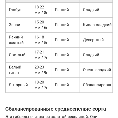
18-22
Глобус
Ранний
Сладкий
мм / 8г
15-20
Зензи
Ранний
Кисло-сладкий
мм / 6г
Ранний
16-18
Ранний
Десертный
желтый
мм / 5г
17-21
Светлый
Ранний
Сладкий
мм / 7г
Белый
20-23
Ранний
Очень сладкий
гигант
мм / 9г
18-20
Янтарный
Ранний
Сбалансированн
мм / 7г
Сбалансированные среднеспелые сорта
Эти гибриды считаются золотой серединой. Они