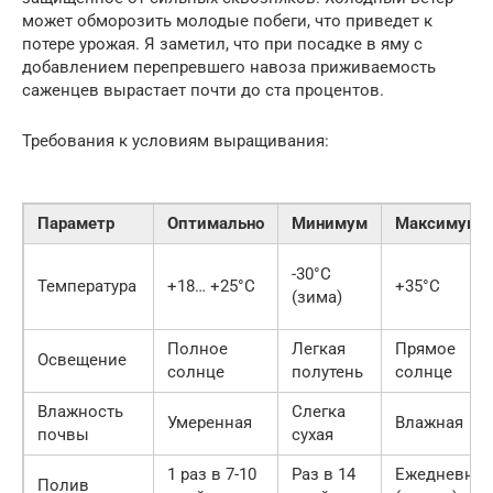
может обморозить молодые побеги, что приведет к
потере урожая. Я заметил, что при посадке в яму с
добавлением перепревшего навоза приживаемость
саженцев вырастает почти до ста процентов.
Требования к условиям выращивания:
Параметр
Оптимально
Минимум
Максимум
-30°C
Температура
+18… +25°C
+35°C
(зима)
Полное
Легкая
Прямое
Освещение
солнце
полутень
солнце
Влажность
Слегка
Умеренная
Влажная
почвы
сухая
1 раз в 7-10
Раз в 14
Ежедневно
Полив