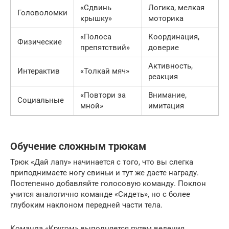
«Сдвинь
Логика, мелкая
Головоломки
крышку»
моторика
«Полоса
Координация,
Физические
препятствий»
доверие
Активность,
Интерактив
«Толкай мяч»
реакция
«Повтори за
Внимание,
Социальные
мной»
имитация
Обучение сложным трюкам
Трюк «Дай лапу» начинается с того, что вы слегка
приподнимаете ногу свиньи и тут же даете награду.
Постепенно добавляйте голосовую команду. Поклон
учится аналогично команде «Сидеть», но с более
глубоким наклоном передней части тела.
Команда «Кругом» выполняется путем ведения