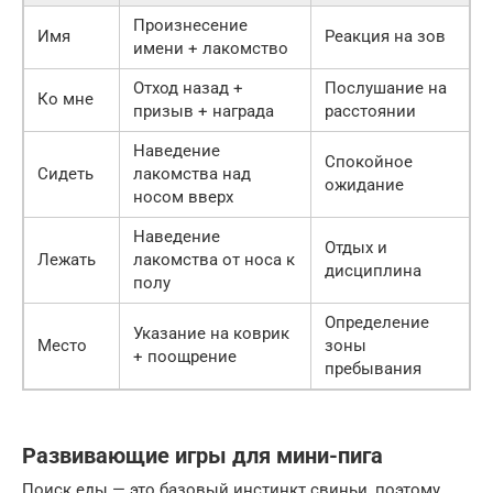
Произнесение
Имя
Реакция на зов
имени + лакомство
Отход назад +
Послушание на
Ко мне
призыв + награда
расстоянии
Наведение
Спокойное
Сидеть
лакомства над
ожидание
носом вверх
Наведение
Отдых и
Лежать
лакомства от носа к
дисциплина
полу
Определение
Указание на коврик
Место
зоны
+ поощрение
пребывания
Развивающие игры для мини-пига
Поиск еды — это базовый инстинкт свиньи, поэтому