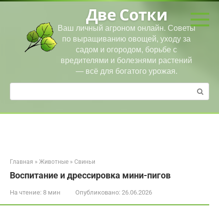
Перейти
Две Сотки
к
контенту
Ваш личный агроном онлайн. Советы
по выращиванию овощей, уходу за
садом и огородом, борьбе с
вредителями и болезнями растений
— всё для богатого урожая.
Поиск:
Главная
»
Животные
»
Свиньи
Воспитание и дрессировка мини-пигов
На чтение:
8 мин
Опубликовано:
26.06.2026