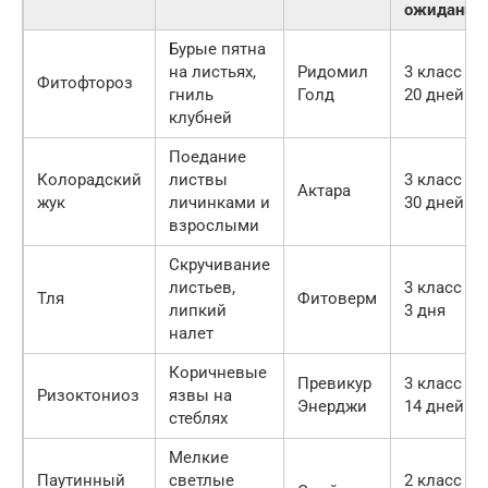
ожидания
Бурые пятна
на листьях,
Ридомил
3 класс /
Фитофтороз
гниль
Голд
20 дней
клубней
Поедание
Колорадский
листвы
3 класс /
Актара
жук
личинками и
30 дней
взрослыми
Скручивание
листьев,
3 класс /
Тля
Фитоверм
липкий
3 дня
налет
Коричневые
Превикур
3 класс /
Ризоктониоз
язвы на
Энерджи
14 дней
стеблях
Мелкие
Паутинный
светлые
2 класс /