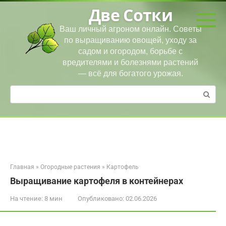
Перейти
Две Сотки
к
контенту
Ваш личный агроном онлайн. Советы
по выращиванию овощей, уходу за
садом и огородом, борьбе с
вредителями и болезнями растений
— всё для богатого урожая.
Поиск:
Главная
»
Огородные растения
»
Картофель
Выращивание картофеля в контейнерах
На чтение:
8 мин
Опубликовано:
02.06.2026