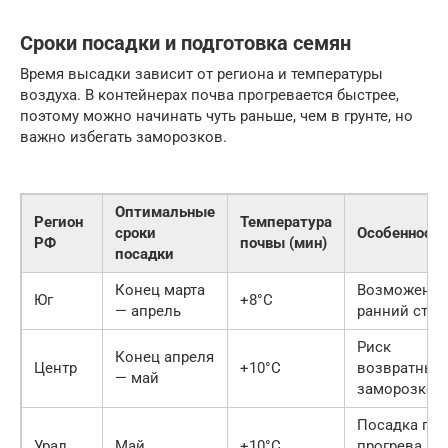
Сроки посадки и подготовка семян
Время высадки зависит от региона и температуры
воздуха. В контейнерах почва прогревается быстрее,
поэтому можно начинать чуть раньше, чем в грунте, но
важно избегать заморозков.
Оптимальные
Регион
Температура
сроки
Особенност
РФ
почвы (мин)
посадки
Конец марта
Возможен
Юг
+8°C
— апрель
ранний стар
Риск
Конец апреля
Центр
+10°C
возвратных
— май
заморозков
Посадка по
Урал
Май
+10°C
прогрева