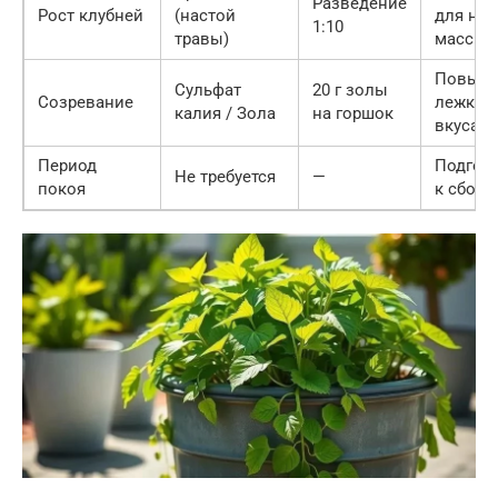
Разведение
Рост клубней
(настой
для наб
1:10
травы)
массы
Повыш
Сульфат
20 г золы
Созревание
лежкос
калия / Зола
на горшок
вкуса
Период
Подгот
Не требуется
—
покоя
к сбору