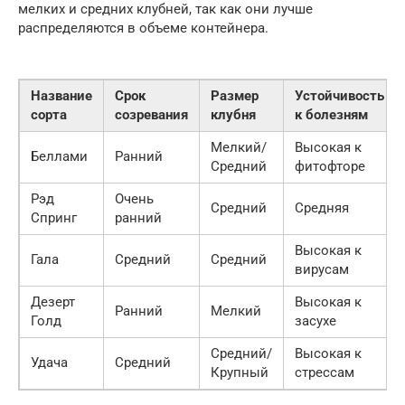
мелких и средних клубней, так как они лучше
распределяются в объеме контейнера.
Название
Срок
Размер
Устойчивость
сорта
созревания
клубня
к болезням
Мелкий/
Высокая к
Беллами
Ранний
Средний
фитофторе
Рэд
Очень
Средний
Средняя
Спринг
ранний
Высокая к
Гала
Средний
Средний
вирусам
Дезерт
Высокая к
Ранний
Мелкий
Голд
засухе
Средний/
Высокая к
Удача
Средний
Крупный
стрессам