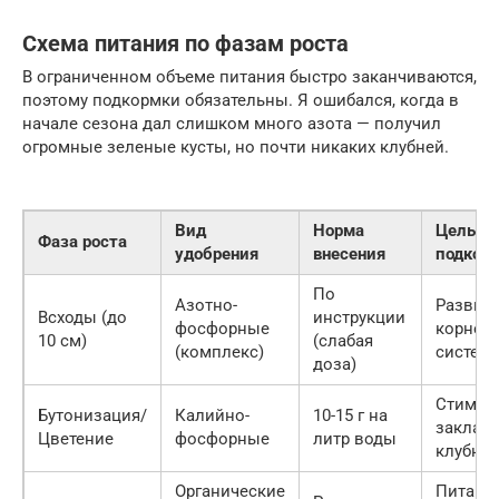
Схема питания по фазам роста
В ограниченном объеме питания быстро заканчиваются,
поэтому подкормки обязательны. Я ошибался, когда в
начале сезона дал слишком много азота — получил
огромные зеленые кусты, но почти никаких клубней.
Вид
Норма
Цель
Фаза роста
удобрения
внесения
подкор
По
Азотно-
Развит
Всходы (до
инструкции
фосфорные
корнев
10 см)
(слабая
(комплекс)
систем
доза)
Стимул
Бутонизация/
Калийно-
10-15 г на
заклад
Цветение
фосфорные
литр воды
клубне
Органические
Питани