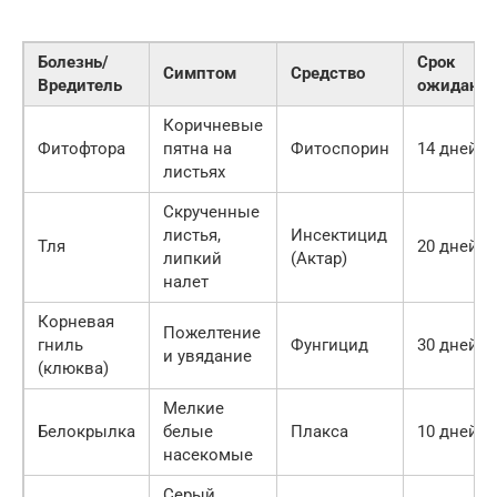
Болезнь/
Срок
Симптом
Средство
Вредитель
ожидания
Коричневые
Фитофтора
пятна на
Фитоспорин
14 дней
листьях
Скрученные
листья,
Инсектицид
Тля
20 дней
липкий
(Актар)
налет
Корневая
Пожелтение
гниль
Фунгицид
30 дней
и увядание
(клюква)
Мелкие
Белокрылка
белые
Плакса
10 дней
насекомые
Серый