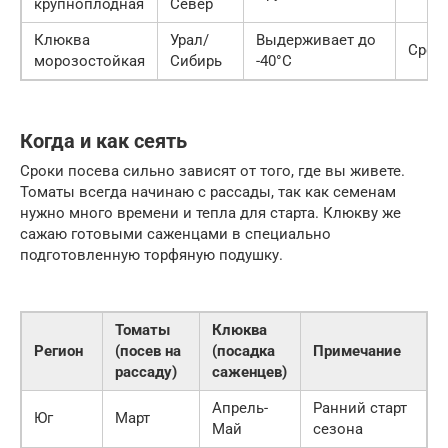
крупноплодная
Север
Клюква
Урал/
Выдерживает до
Сред
морозостойкая
Сибирь
-40°C
Когда и как сеять
Сроки посева сильно зависят от того, где вы живете.
Томаты всегда начинаю с рассады, так как семенам
нужно много времени и тепла для старта. Клюкву же
сажаю готовыми саженцами в специально
подготовленную торфяную подушку.
Томаты
Клюква
Регион
(посев на
(посадка
Примечание
рассаду)
саженцев)
Апрель-
Ранний старт
Юг
Март
Май
сезона