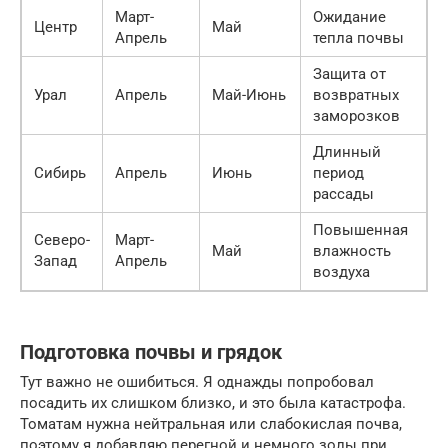
Март-
Ожидание
Центр
Май
Апрель
тепла почвы
Защита от
Урал
Апрель
Май-Июнь
возвратных
заморозков
Длинный
Сибирь
Апрель
Июнь
период
рассады
Повышенная
Северо-
Март-
Май
влажность
Запад
Апрель
воздуха
Подготовка почвы и грядок
Тут важно не ошибиться. Я однажды попробовал
посадить их слишком близко, и это была катастрофа.
Томатам нужна нейтральная или слабокислая почва,
поэтому я добавляю перегной и немного золы при