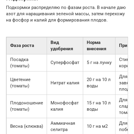
Подкормки распределяю по фазам роста. В начале даю
азот для наращивания зеленой массы, затем перехожу
на фосфор и калий для формирования плодов.
Вид
Норма
Фаза роста
Приме
удобрения
внесения
Посадка
Стиму
Суперфосфат
5 г на лунку
(томаты)
корне
Для
Цветение
20 г на 10 л
Нитрат калия
завяз
(томаты)
воды
плодо
Для
Плодоношение
Монофосфат
15 г на 10 л
сладо
(томаты)
калия
воды
томат
Аммиачная
Для ро
Весна (клюква)
10 г на м2
селитра
побего