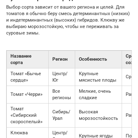
Выбор сорта зависит от вашего региона и целей. Для
томатов я обычно беру смесь детерминантных (низких)
и индетерминантных (высоких) гибридов. Клюкву же
выбираю морозостойкую, чтобы не переживать за
суровые зимы.
Название
Срок
Регион
Особенность
сорта
созр
Томат «Бычье
Центр/
Крупные
Сред
сердце»
Юг
мясистые плоды
Все
Мелкие, очень
Томат «Черри»
Ранн
регионы
сладкие
Томат
Сибирь/
Высокая
«Сибирский
Ранн
Урал
морозостойкость
скороспелый»
Клюква
Центр/
Крупные ягоды
Позд