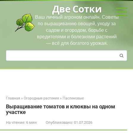
Перейти
Две Сотки
к
контенту
Ваш личный агроном онлайн. Советы
по выращиванию овощей, уходу за
садом и огородом, борьбе с
вредителями и болезнями растений
— всё для богатого урожая.
Поиск:
Главная
»
Огородные растения
»
Пасленовые
Выращивание томатов и клюквы на одном
участке
На чтение:
6 мин
Опубликовано:
01.07.2026