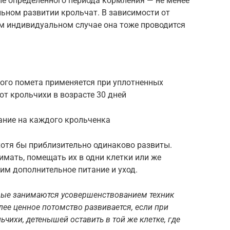
ле определенного периода кормления — не менее
ном развитии крольчат. В зависимости от
м индивидуальном случае она тоже проводится
ого помета применяется при уплотненных
от крольчихи в возрасте 30 дней
ание на каждого крольченка
хотя бы приблизительно одинаково развиты.
имать, помещать их в одни клетки или же
в им дополнительное питание и уход.
орые занимаются усовершенствованием техник
лее ценное потомство развивается, если при
чихи, детенышей оставить в той же клетке, где