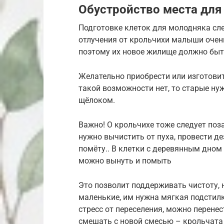
Обустройство места для
Подготовке клеток для молодняка сле
отлучения от крольчихи малыши очен
поэтому их новое жилище должно бы
Желательно приобрести или изготовит
такой возможности нет, то старые ну
щёлоком.
Важно! О крольчихе тоже следует поз
нужно вычистить от пуха, провести д
помёту.. В клетки с деревянным дном
можно вынуть и помыть
Это позволит поддерживать чистоту, н
маленькие, им нужна мягкая подстилк
стресс от переселения, можно перене
смешать с новой смесью – крольчата