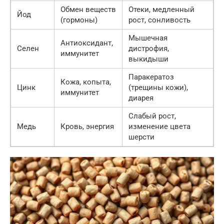
Обмен веществ
Отеки, медленный
Йод
(гормоны)
рост, сонливость
Мышечная
Антиоксидант,
Селен
дистрофия,
иммунитет
выкидыши
Паракератоз
Кожа, копыта,
Цинк
(трещины кожи),
иммунитет
диарея
Слабый рост,
Медь
Кровь, энергия
изменение цвета
шерсти