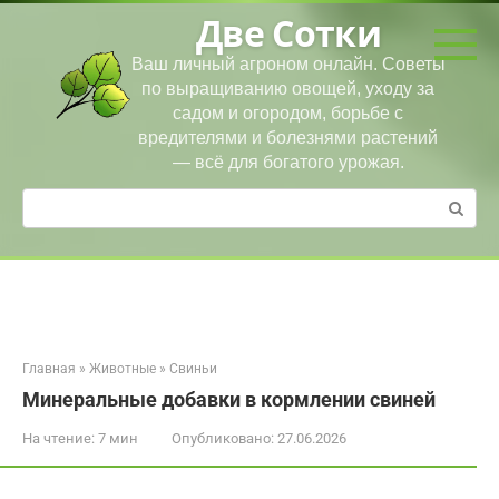
Перейти
Две Сотки
к
контенту
Ваш личный агроном онлайн. Советы
по выращиванию овощей, уходу за
садом и огородом, борьбе с
вредителями и болезнями растений
— всё для богатого урожая.
Поиск:
Главная
»
Животные
»
Свиньи
Минеральные добавки в кормлении свиней
На чтение:
7 мин
Опубликовано:
27.06.2026