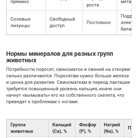
премикс
метабо
роста
Поддер
Солевые
Свободный
Постоянно
электр
лизунцы
доступ
баланс
Нормы минералов для разных групп
животных
Потребности поросят, свиноматок и свиней на откорме
сильно различаются. Поросятам нужно больше железа
и цинка для развития. Свиноматкам в период лактации
требуется повышенный уровень кальция, иначе они
начнут «вымывать» его из собственного скелета, что
приведет к проблемам с ногами.
Группа
Кальций
Фосфор
Натрий
При
животных
(Ca), %
(P), %
(Na), %