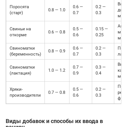
Важе
Поросята
0.6 —
0.2 —
0.8 — 1.0
дост
(старт)
0.7
0.3
мин
Акце
Свиньи на
0.5 —
0.15 —
0.6 — 0.8
мыш
откорме
0.6
0.25
мас
Свиноматки
0.6 —
0.2 —
Подг
0.8 — 0.9
(беременность)
0.7
0.3
лак
Выс
Свиноматки
0.7 —
0.3 —
1.0 — 1.2
каль
(лактация)
0.9
0.4
мол
Под
Хряки-
0.5 —
0.2 —
0.7 — 0.8
реп
производители
0.6
0.3
фун
Виды добавок и способы их ввода в