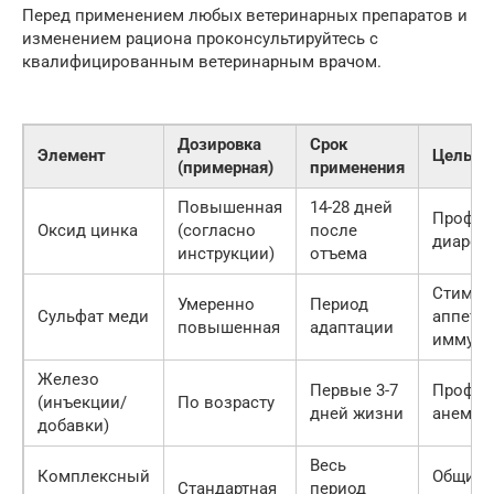
Перед применением любых ветеринарных препаратов и
изменением рациона проконсультируйтесь с
квалифицированным ветеринарным врачом.
Дозировка
Срок
Элемент
Цель
(примерная)
применения
Повышенная
14-28 дней
Профил
Оксид цинка
(согласно
после
диареи,
инструкции)
отъема
Стимул
Умеренно
Период
Сульфат меди
аппетит
повышенная
адаптации
иммуни
Железо
Первые 3-7
Профил
(инъекции/
По возрасту
дней жизни
анемии
добавки)
Весь
Комплексный
Общий
Стандартная
период