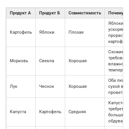
Продукт А
Продукт Б
Совместимость
Почему
Яблоки
ускоряют
Картофель
Яблоки
Плохая
прораста
картофел
Схожие
требовани
Морковь
Свекла
Хорошая
влажност
температу
Оба любя
Лук
Чеснок
Хорошая
сухой воз
проветри
Капуста
требует
Капуста
Картофель
Средняя
большего
обдува