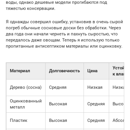
воды, однако дешевые модели прогибаются под
тяжестью консервации.
Я однажды совершил ошибку, установив в очень сырой
погреб обычные сосновые доски без обработки. Через
два года они начали чернеть и пахнуть сыростью, что
передалось даже овощам. Теперь я использую только
пропитанные антисептиком материалы или оцинковку.
Устойчи
Материал
Долговечность
Цена
к влаге
Дерево (сосна)
Средняя
Низкая
Низкая
Оцинкованный
Высокая
Средняя
Высока
металл
Пластик
Высокая
Средняя
Абсолю