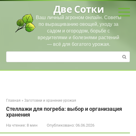
Перейти
Две Сотки
к
контенту
Ваш личный агроном онлайн. Советы
по выращиванию овощей, уходу за
садом и огородом, борьбе с
вредителями и болезнями растений
— всё для богатого урожая.
Поиск:
Главная
»
Заготовки и хранение урожая
Стеллажи для погреба: выбор и организация
хранения
На чтение:
8 мин
Опубликовано:
06.06.2026