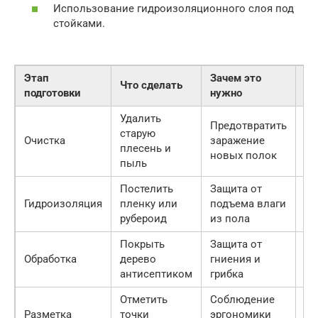
Использование гидроизоляционного слоя под
стойками.
Этап
Зачем это
Ин
Что сделать
подготовки
нужно
Ср
Удалить
Предотвратить
Ще
старую
Очистка
заражение
ра
плесень и
новых полок
хл
пыль
Постелить
Защита от
По
Гидроизоляция
пленку или
подъема влаги
ру
рубероид
из пола
Покрыть
Защита от
Ки
Обработка
дерево
гниения и
ан
антисептиком
грибка
Отметить
Соблюдение
Ру
Разметка
точки
эргономики