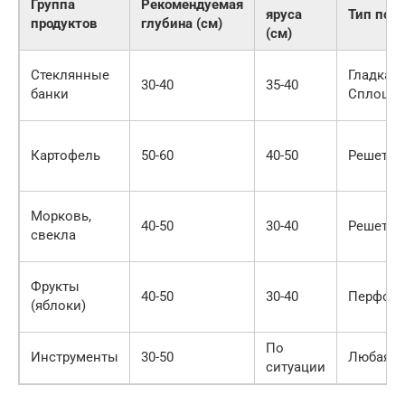
Группа
Рекомендуемая
яруса
Тип пов
продуктов
глубина (см)
(см)
Стеклянные
Гладкая/
30-40
35-40
банки
Сплошн
Картофель
50-60
40-50
Решетча
Морковь,
40-50
30-40
Решетча
свекла
Фрукты
40-50
30-40
Перфори
(яблоки)
По
Инструменты
30-50
Любая
ситуации