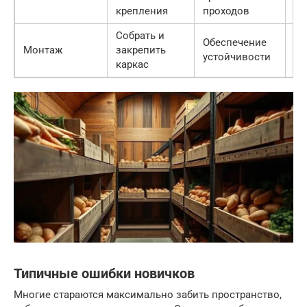
ур
крепления
проходов
Собрать и
Обеспечение
Шу
Монтаж
закрепить
устойчивости
дю
каркас
Типичные ошибки новичков
Многие стараются максимально забить пространство,