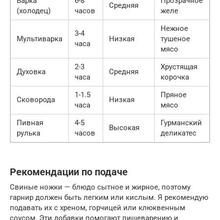
Варка
6-8
Прозрачное
Средняя
(холодец)
часов
желе
Нежное
3-4
Мультиварка
Низкая
тушеное
часа
мясо
2-3
Хрустящая
Духовка
Средняя
часа
корочка
1-1.5
Пряное
Сковорода
Низкая
часа
мясо
Пивная
4-5
Гурманский
Высокая
рулька
часов
деликатес
Рекомендации по подаче
Свиные ножки — блюдо сытное и жирное, поэтому
гарнир должен быть легким или кислым. Я рекомендую
подавать их с хреном, горчицей или клюквенным
соусом. Эти добавки помогают пищеварению и