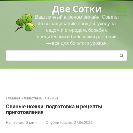
Перейти
Две Сотки
к
контенту
Ваш личный агроном онлайн. Советы
по выращиванию овощей, уходу за
садом и огородом, борьбе с
вредителями и болезнями растений
— всё для богатого урожая.
Поиск:
Главная
»
Животные
»
Свиньи
Свиные ножки: подготовка и рецепты
приготовления
На чтение:
8 мин
Опубликовано:
27.06.2026