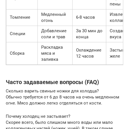
пены
Медленный
Извлече
Томление
6-8 часов
огонь
коллаген
Добавление
За 30 мин до
Создани
Специи
соли и трав
конца
вкуса
Раскладка
Охлаждение
Застыва
Сборка
мяса и
12 часов
желе
заливка
Часто задаваемые вопросы (FAQ)
Сколько варить свиные ножки для холодца?
Обычно требуется от 6 до 8 часов на очень медленном
огне. Мясо должно легко отделяться от кости.
Почему холодец не застывает?
Скорее всего, было слишком много воды или мало
коллагеновых частей (ножек, ушей). В таком случае