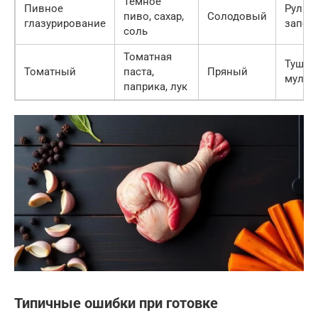
Темное
Пивное
Рулька
пиво, сахар,
Солодовый
глазурирование
запек
соль
Томатная
Тушен
Томатный
паста,
Пряный
мульт
паприка, лук
Типичные ошибки при готовке