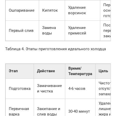
Перед
Удаление
Ошпаривание
Кипяток
основ
ворсинок
готов
После
Замена
Удаление
Первый слив
перво
воды
примесей
закип
Таблица 4. Этапы приготовления идеального холодца
Время/
Этап
Действие
Цель
Температура
Чистота 
Замачивание
Подготовка
4-6 часов
отсутств
и чистка
запаха
Удалени
Первичная
Закипание и
лишнего
30-40 минут
варка
слив воды
жира и