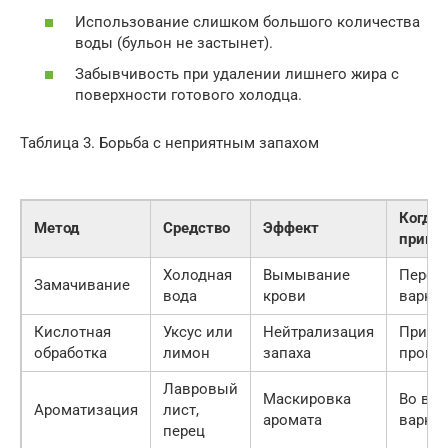
Использование слишком большого количества
воды (бульон не застынет).
Забывчивость при удалении лишнего жира с
поверхности готового холодца.
Таблица 3. Борьба с неприятным запахом
Когда
Метод
Средство
Эффект
приме
Холодная
Вымывание
Перед
Замачивание
вода
крови
варко
Кислотная
Уксус или
Нейтрализация
При
обработка
лимон
запаха
промы
Лавровый
Маскировка
Во вр
Ароматизация
лист,
аромата
варки
перец