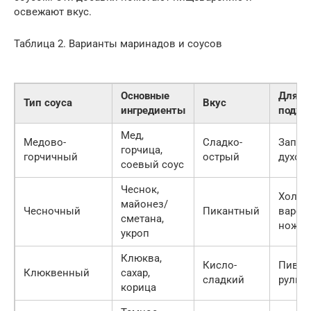
освежают вкус.
Таблица 2. Варианты маринадов и соусов
Основные
Для че
Тип соуса
Вкус
ингредиенты
подхо
Мед,
Медово-
Сладко-
Запек
горчица,
горчичный
острый
духов
соевый соус
Чеснок,
Холод
майонез/
Чесночный
Пикантный
варен
сметана,
ножки
укроп
Клюква,
Кисло-
Пивна
Клюквенный
сахар,
сладкий
рульк
корица