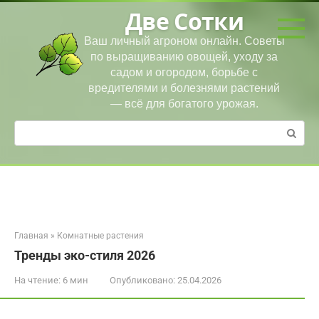
Перейти
Две Сотки
к
контенту
Ваш личный агроном онлайн. Советы
по выращиванию овощей, уходу за
садом и огородом, борьбе с
вредителями и болезнями растений
— всё для богатого урожая.
Поиск:
Главная
»
Комнатные растения
Тренды эко-стиля 2026
На чтение:
6 мин
Опубликовано:
25.04.2026