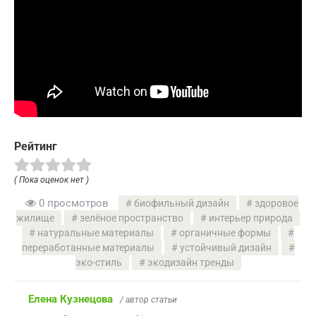
Рейтинг
( Пока оценок нет )
0 просмотров
биофильный дизайн
здоровое
жилище
зелёное пространство
интерьер природа
натуральные материалы
органичные формы
переработанные материалы
устойчивый дизайн
эко-стиль
экодизайн тренды
Елена Кузнецова
/ автор статьи