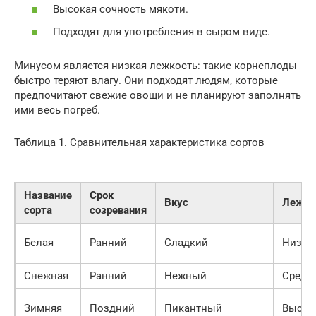
Высокая сочность мякоти.
Подходят для употребления в сыром виде.
Минусом является низкая лежкость: такие корнеплоды
быстро теряют влагу. Они подходят людям, которые
предпочитают свежие овощи и не планируют заполнять
ими весь погреб.
Таблица 1. Сравнительная характеристика сортов
Название
Срок
Вкус
Лежко
сорта
созревания
Белая
Ранний
Сладкий
Низка
Снежная
Ранний
Нежный
Средн
Зимняя
Поздний
Пикантный
Высок