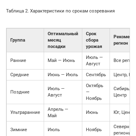
Таблица 2. Характеристики по срокам созревания
Оптимальный
Срок
Рекоменд
Группа
месяц
сбора
регион
посадки
урожая
Июль —
Ранние
Май — Июнь
Все регио
Август
Средние
Июнь — Июль
Сентябрь
Центр, Юг
Октябрь
Июль —
Сибирь, Ур
Поздние
—
Август
Центр
Ноябрь
Апрель —
Ультраранние
Июнь
Юг, Центр
Май
Северные
Зимние
Июль
Ноябрь
регионы