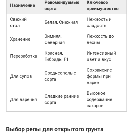
Рекомендуемые
Ключевое
Назначение
сорта
преимущество
Свежий
Нежность и
Белая, Снежная
стол
сладость
Зимняя,
Лежкость до
Хранение
Северная
весны
Красная,
Интенсивный
Переработка
Гибриды F1
цвет и вкус
Сохранение
Среднеспелые
Для супов
формы при
сорта
варке
Высокое
Сладкие ранние
Для варенья
содержание
сорта
сахаров
Выбор репы для открытого грунта