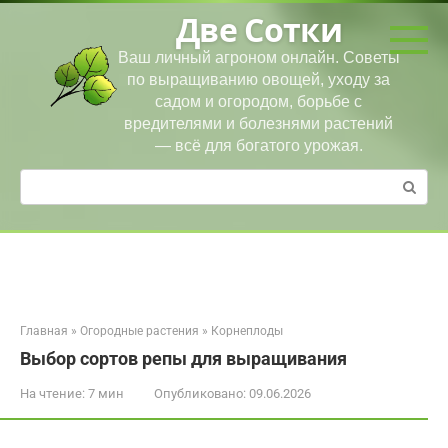
Перейти
Две Сотки
к
контенту
Ваш личный агроном онлайн. Советы
по выращиванию овощей, уходу за
садом и огородом, борьбе с
вредителями и болезнями растений
— всё для богатого урожая.
Поиск:
Главная
»
Огородные растения
»
Корнеплоды
Выбор сортов репы для выращивания
На чтение:
7 мин
Опубликовано:
09.06.2026