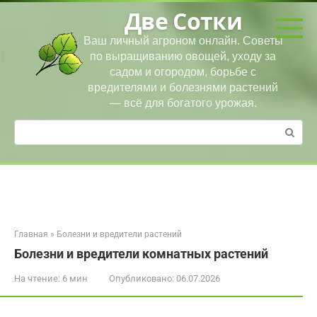
Перейти
Две Сотки
к
контенту
Ваш личный агроном онлайн. Советы
по выращиванию овощей, уходу за
садом и огородом, борьбе с
вредителями и болезнями растений
— всё для богатого урожая.
Поиск:
Главная
»
Болезни и вредители растений
Болезни и вредители комнатных растений
На чтение:
6 мин
Опубликовано:
06.07.2026