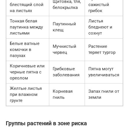
Щитовка, тля,
блестящий слой
сажистый
белокрылка
на листьях
грибок
Тонкая белая
Листья
Паутинный
паутинка между
бледнеют и
клещ
листьями
сохнут
Белые ватные
Мучнистый
Растение
комочки в
червец
теряет тургор
пазухах
Коричневые или
Грибковые
Пятна могут
черные пятна с
заболевания
увеличиваться
ореолом
Желтые листья
Корневая
Запах гнили от
при влажном
гниль
земли
грунте
Группы растений в зоне риска