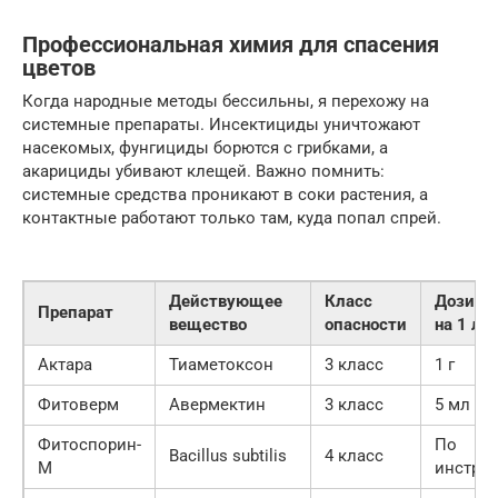
Профессиональная химия для спасения
цветов
Когда народные методы бессильны, я перехожу на
системные препараты. Инсектициды уничтожают
насекомых, фунгициды борются с грибками, а
акарициды убивают клещей. Важно помнить:
системные средства проникают в соки растения, а
контактные работают только там, куда попал спрей.
Действующее
Класс
Дозиро
Препарат
вещество
опасности
на 1 л
Актара
Тиаметоксон
3 класс
1 г
Фитоверм
Авермектин
3 класс
5 мл
Фитоспорин-
По
Bacillus subtilis
4 класс
М
инстру