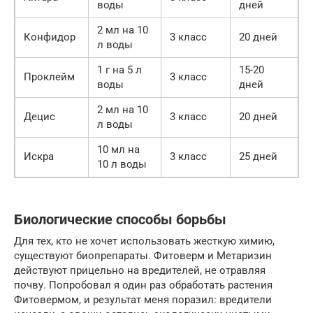
воды
дней
2 мл на 10
Конфидор
3 класс
20 дней
л воды
1 г на 5 л
15-20
Проклейм
3 класс
воды
дней
2 мл на 10
Децис
3 класс
20 дней
л воды
10 мл на
Искра
3 класс
25 дней
10 л воды
Биологические способы борьбы
Для тех, кто не хочет использовать жесткую химию,
существуют биопрепараты. Фитоверм и Метаризин
действуют прицельно на вредителей, не отравляя
почву. Попробовал я один раз обработать растения
Фитовермом, и результат меня поразил: вредители