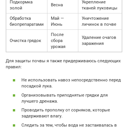
Подкормка
Укрепление
Весна
золой
тканей луковицы
Обработка
Май —
Уничтожение
биопрепаратами
Июнь
личинок в почве
После
Удаление очагов
Очистка грядок
сбора
заражения
урожая
Для защиты почвы я также придерживаюсь следующих
правил:
Не использовать навоз непосредственно перед
посадкой лука.
Организовывать приподнятые грядки для
лучшего дренажа.
Проводить прополку от сорняков, которые
задерживают влагу.
Следить за тем, чтобы вода не застаивалась в