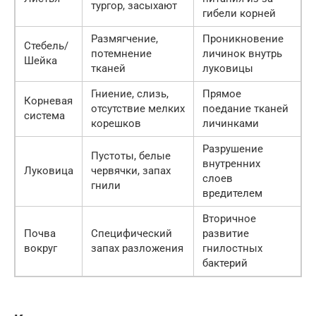
тургор, засыхают
гибели корней
Размягчение,
Проникновение
Стебель/
потемнение
личинок внутрь
Шейка
тканей
луковицы
Гниение, слизь,
Прямое
Корневая
отсутствие мелких
поедание тканей
система
корешков
личинками
Разрушение
Пустоты, белые
внутренних
Луковица
червячки, запах
слоев
гнили
вредителем
Вторичное
Почва
Специфический
развитие
вокруг
запах разложения
гнилостных
бактерий