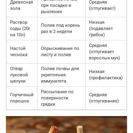
Древесная
Средняя
при посадке и
зола
(отпугивает)
рыхлении
Раствор
Низкая
Полив под корень
соды (20г
(подавляет
раз в 2 недели
на 10л)
грибок)
Средняя
Настой
Опрыскивание по
(отпугивает
чеснока
листу и полив
взрослых мух)
Отвар
Полив почвы для
Низкая
луковой
укрепления
(профилактика)
шелухи
иммунитета
Рассыпание по
Горчичный
Средняя
поверхности
порошок
(отпугивание)
грядки