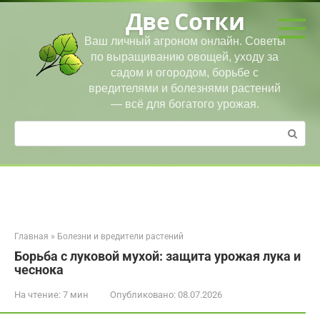
Перейти
Две Сотки
к
контенту
Ваш личный агроном онлайн. Советы
по выращиванию овощей, уходу за
садом и огородом, борьбе с
вредителями и болезнями растений
— всё для богатого урожая.
Поиск:
Главная
»
Болезни и вредители растений
Борьба с луковой мухой: защита урожая лука и
чеснока
На чтение:
7 мин
Опубликовано:
08.07.2026