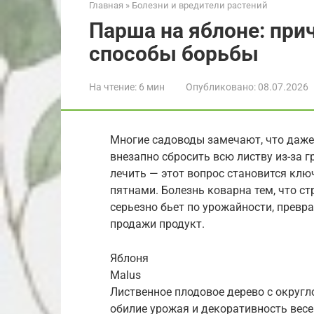
Главная
»
Болезни и вредители растений
Парша на яблоне: при
способы борьбы
На чтение:
6 мин
Опубликовано:
08.07.2026
Многие садоводы замечают, что даже 
внезапно сбросить всю листву из-за г
лечить — этот вопрос становится кл
пятнами. Болезнь коварна тем, что с
серьезно бьет по урожайности, превр
продажи продукт.
Яблоня
Malus
Лиственное плодовое дерево с округл
обилие урожая и декоративность весе