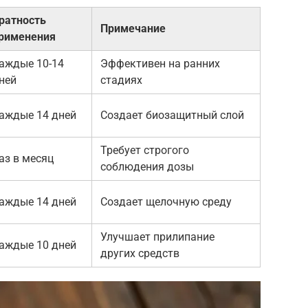
ратность
Примечание
рименения
аждые 10-14
Эффективен на ранних
ней
стадиях
аждые 14 дней
Создает биозащитный слой
Требует строгого
аз в месяц
соблюдения дозы
аждые 14 дней
Создает щелочную среду
Улучшает прилипание
аждые 10 дней
других средств