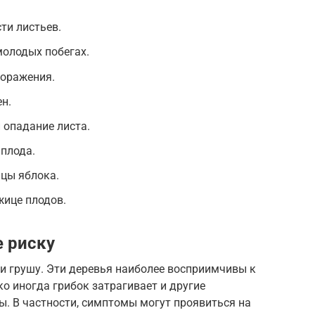
ти листьев.
молодых побегах.
поражения.
н.
 опадание листа.
плода.
ицы яблока.
жице плодов.
 риску
и грушу. Эти деревья наиболее восприимчивы к
ако иногда грибок затрагивает и другие
. В частности, симптомы могут проявиться на