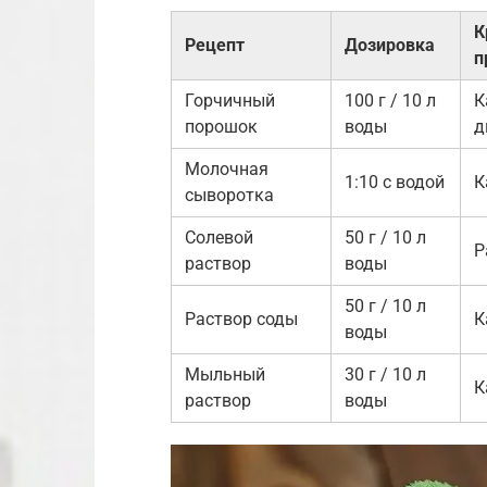
К
Рецепт
Дозировка
п
Горчичный
100 г / 10 л
К
порошок
воды
д
Молочная
1:10 с водой
К
сыворотка
Солевой
50 г / 10 л
Р
раствор
воды
50 г / 10 л
Раствор соды
К
воды
Мыльный
30 г / 10 л
К
раствор
воды