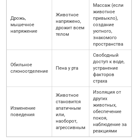
Массаж (если
животное
Животное
Дрожь,
привыкло),
напряжено,
мышечное
создание
дрожит всем
напряжение
уютного,
телом
знакомого
пространства
Свободный
доступ к воде,
Обильное
Пена у рта
устранение
слюноотделение
факторов
страха
Изоляция от
Животное
других
становится
животных,
Изменение
апатичным
обеспечение
поведения
или,
покоя,
наоборот,
наблюдение за
агрессивным
реакциями