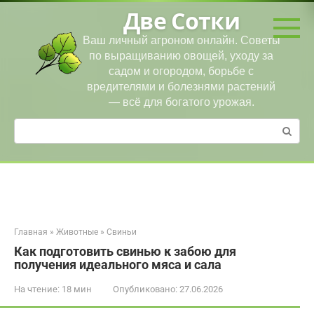
Перейти
Две Сотки
к
контенту
Ваш личный агроном онлайн. Советы
по выращиванию овощей, уходу за
садом и огородом, борьбе с
вредителями и болезнями растений
— всё для богатого урожая.
Поиск:
Главная
»
Животные
»
Свиньи
Как подготовить свинью к забою для
получения идеального мяса и сала
На чтение:
18 мин
Опубликовано:
27.06.2026