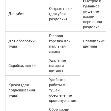
Быстрое и
гуманное
Острые ножи
лишение
Для убоя
(для убоя,
жизни,
разделки)
первичная
разделка
Газовая
Для обработки
горелка или
Опаливание
туши
паяльная
щетины
лампа
Удаление
Скребки, щетки
нагара и
щетины
Удобство
Крюки (для
работы с
подвешивания
тушей,
туши)
обеспечение
кровопускания
Сбор крови