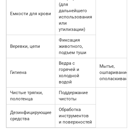
(для
дальнейшего
Емкости для крови
использования
или
утилизации)
Фиксация
Веревки, цепи
животного,
подъем туши
Ведра с
Мытье,
горячей и
Гигиена
ошпаривание,
холодной
ополаскивание
водой
Чистые тряпки,
Поддержание
полотенца
чистоты
Обработка
Дезинфицирующие
инструментов
средства
и поверхностей