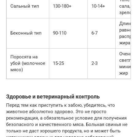
Сальный тип
130-180+
10-14+
сала, б
зрелое 
Длинная
равном
Беконный тип
90-110
6-7
распре
жира
Очень н
Поросята на
светлое
убой (молочное
15-25
2-3
минима
мясо)
жир
Здоровье и ветеринарный контроль
Перед тем как приступить к забою, убедитесь, что
животное абсолютно здорово. Это не просто
рекомендация, а обязательное условие для получения
безопасного и качественного мяса. Больная свинья не
только не даст хорошего продукта, но и может быть