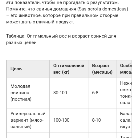
эти показатели, чтобы не прогадать с результатом.
Помните, что свинья домашняя (Sus scrofa domesticus)
– это животное, которое при правильном откорме
может дать отличный продукт.
Таблица: Оптимальный вес и возраст свиней для
разных целей
Оптимальный
Возраст
Особен
Цель
вес (кг)
(месяцы)
мяса/са
Нежное
Молодая
светлое
свинина
80-100
6-8
тонкий 
(постная)
сала
Универсальный
Баланс 
вариант (мясо-
100-130
8-10
сала, х
сальный)
вкус
Толсты