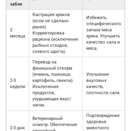
забоя
Кастрация хряков
Избежать
(если не сделано
специфического
ранее).
2
запаха мяса
Корректировка
месяца
хряка. Улучшить
рациона (исключение
качество сала и
рыбных отходов,
мяса.
соевого шрота).
Перевод на
финишный откорм
(ячмень, пшеница,
Улучшение
2-3
картофель, свекла).
вкусовых
недели
Исключение
качеств,
продуктов,
плотности сала.
ухудшающих вкус/
запах.
Подтверждение
Ветеринарный
здоровья
осмотр. Обеспечение
2-3 дня
животного.
спокойной