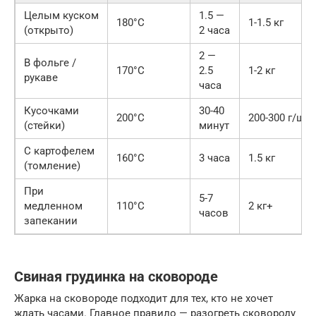
Целым куском
1.5 —
180°C
1-1.5 кг
(открыто)
2 часа
2 —
В фольге /
170°C
2.5
1-2 кг
рукаве
часа
Кусочками
30-40
200°C
200-300 г/шт
(стейки)
минут
С картофелем
160°C
3 часа
1.5 кг
(томление)
При
5-7
медленном
110°C
2 кг+
часов
запекании
Свиная грудинка на сковороде
Жарка на сковороде подходит для тех, кто не хочет
ждать часами. Главное правило — разогреть сковороду