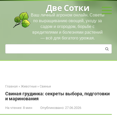
Перейти
Две Сотки
к
контенту
Ваш личный агроном онлайн. Советы
по выращиванию овощей, уходу за
садом и огородом, борьбе с
вредителями и болезнями растений
— всё для богатого урожая.
Поиск:
Главная
»
Животные
»
Свиньи
Свиная грудинка: секреты выбора, подготовки
и маринования
На чтение:
8 мин
Опубликовано:
27.06.2026