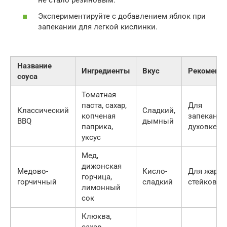
не стало резиновым.
Экспериментируйте с добавлением яблок при
запекании для легкой кислинки.
Название
Ингредиенты
Вкус
Рекоменд
соуса
Томатная
паста, сахар,
Для
Классический
Сладкий,
копченая
запекания
BBQ
дымный
паприка,
духовке
уксус
Мед,
дижонская
Медово-
Кисло-
Для жаре
горчица,
горчичный
сладкий
стейков
лимонный
сок
Клюква,
сахар,