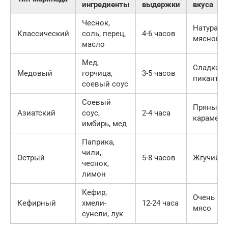
ингредиенты
выдержки
вкуса
Чеснок,
Натурал
Классический
соль, перец,
4-6 часов
мясной
масло
Мед,
Сладкова
Медовый
горчица,
3-5 часов
пикантн
соевый соус
Соевый
Пряный, 
Азиатский
соус,
2-4 часа
карамели
имбирь, мед
Паприка,
чили,
Острый
5-8 часов
Жгучий, 
чеснок,
лимон
Кефир,
Очень мя
Кефирный
хмели-
12-24 часа
мясо
сунели, лук